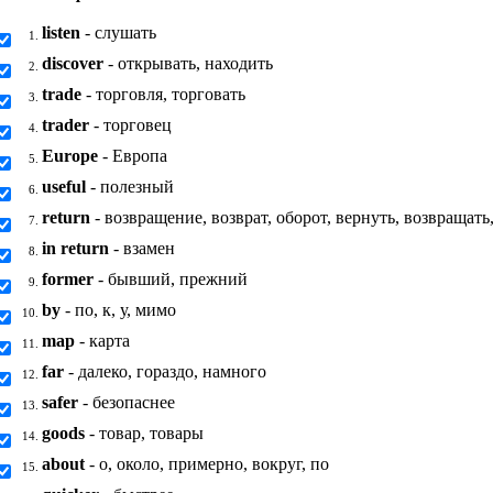
listen
- слушать
1.
discover
- открывать, находить
2.
trade
- торговля, торговать
3.
trader
- торговец
4.
Europe
- Европа
5.
useful
- полезный
6.
return
- возвращение, возврат, оборот, вернуть, возвращать
7.
in return
- взамен
8.
former
- бывший, прежний
9.
by
- по, к, у, мимо
10.
map
- карта
11.
far
- далеко, гораздо, намного
12.
safer
- безопаснее
13.
goods
- товар, товары
14.
about
- о, около, примерно, вокруг, по
15.