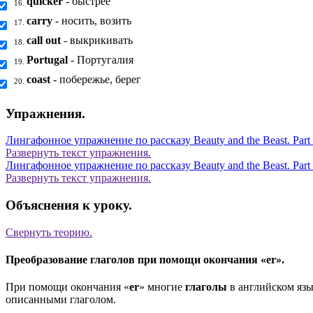
quicker
- быстрее
16.
carry
- носить, возить
17.
call out
- выкрикивать
18.
Portugal
- Португалия
19.
coast
- побережье, берег
20.
Упражнения.
Лингафонное упражнение по рассказу Beauty and the Beast. Part
Развернуть
текст упражнения.
Лингафонное упражнение по рассказу Beauty and the Beast. Part
Развернуть
текст упражнения.
Объяснения к уроку.
Свернуть
теорию.
Преобразование глаголов при помощи окончания «er».
При помощи окончания «
er
» многие
глаголы
в английском язы
описанными глаголом.