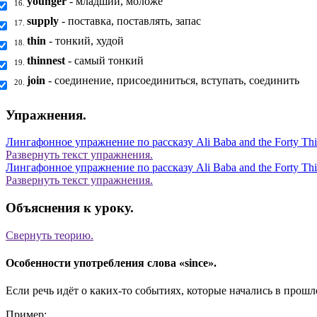
younger
- младший, моложе
16.
supply
- поставка, поставлять, запас
17.
thin
- тонкий, худой
18.
thinnest
- самый тонкий
19.
join
- соединение, присоединиться, вступать, соединить
20.
Упражнения.
Лингафонное упражнение по рассказу Ali Baba and the Forty Thie
Развернуть
текст упражнения.
Лингафонное упражнение по рассказу Ali Baba and the Forty Thie
Развернуть
текст упражнения.
Объяснения к уроку.
Свернуть
теорию.
Особенности употребления слова «since».
Если речь идёт о каких-то событиях, которые начались в прошл
Пример: