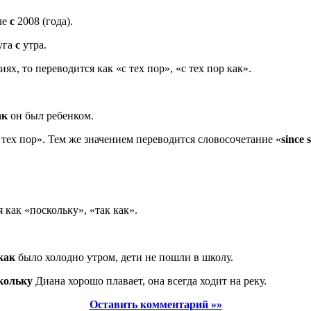
ле
с
2008 (года).
уга
с
утра.
х, то переводится как «с тех пор», «с тех пор как».
ак
он был ребенком.
с тех пор». Тем же значением переводится словосочетание «
since 
 как «поскольку», «так как».
как
было холодно утром, дети не пошли в школу.
кольку
Диана хорошо плавает, она всегда ходит на реку.
Оставить комментарий »»