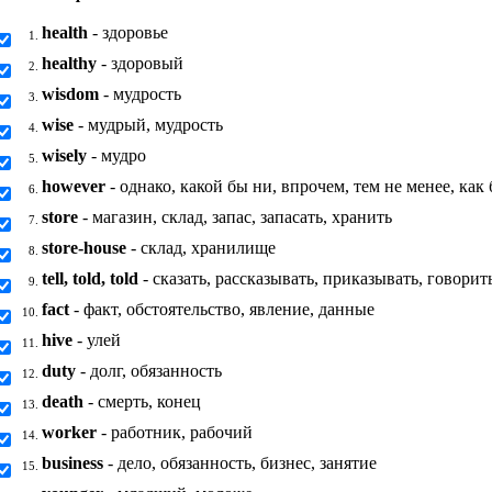
health
- здоровье
1.
healthy
- здоровый
2.
wisdom
- мудрость
3.
wise
- мудрый, мудрость
4.
wisely
- мудро
5.
however
- однако, какой бы ни, впрочем, тем не менее, как
6.
store
- магазин, склад, запас, запасать, хранить
7.
store-house
- склад, хранилище
8.
tell, told, told
- сказать, рассказывать, приказывать, говорит
9.
fact
- факт, обстоятельство, явление, данные
10.
hive
- улей
11.
duty
- долг, обязанность
12.
death
- смерть, конец
13.
worker
- работник, рабочий
14.
business
- дело, обязанность, бизнес, занятие
15.