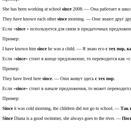
She has been working at school
since
2008.
—
Она работает в шко
They have known each other
since
morning.
—
Они знают друг др
Если «
since
» используется для связи в придаточных предложения
Пример:
I have known him
since
he was a child.
—
Я знаю его
с тех пор, к
Если «
since
» стоит в конце предложение, то переводится как «
Пример:
They have lived here
since
.
—
Они живут здесь
с тех пор
.
Если «
since
» стоит в начале предложения, то может переводится
Пример:
Since
it was cold morning, the children did not go to school.
—
Так 
Since
Diana is a good swimmer, she always goes to the river.
—
Пос