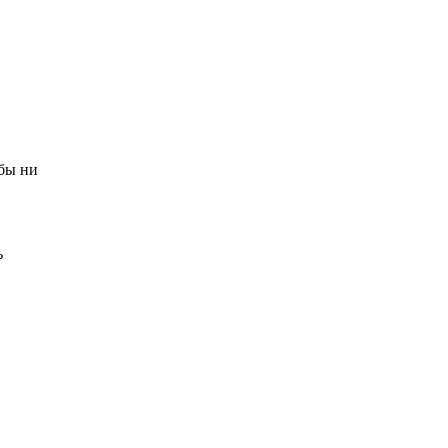
 бы ни
ь