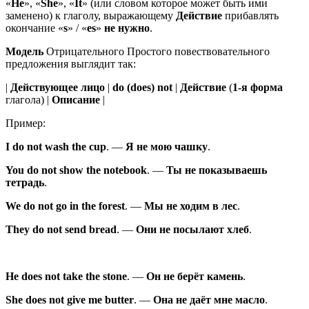
«
He
», «
She
», «
It
» (или словом которое может быть ими
заменено) к глаголу, выражающему
Действие
прибавлять
окончание «
s
» / «
es
»
не нужно
.
Модель
Отрицательного Простого повествовательного
предложения выглядит так:
|
Действующее лицо
|
do (does) not
|
Действие
(
1-я форма
глагола) |
Описание
|
Пример:
I
do not
wash
the cup
.
—
Я
не
мою
чашку
.
You
do not
show
the notebook
.
—
Ты
не
показываешь
тетрадь
.
We
do not
go
in the forest
.
—
Мы
не
ходим
в лес
.
They
do not
send
bread
.
—
Они
не
посылают
хлеб
.
He
does not
take
the stone
.
—
Он
не
берёт
камень
.
She
does not
give
me butter
.
—
Она
не
даёт
мне масло
.