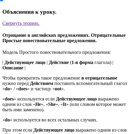
Объяснения к уроку.
Свернуть
теорию.
Отрицание в английских предложениях. Отрицательные
Простые повествовательные предложения.
Модель Простого повествовательного предложения:
|
Действующее лицо
|
Действие
(
1-я форма
глагола) |
Описание
|
Чтобы превратить такое предложение
в отрицательное
нужно перед
Действием
поставить вспомогательный глагол
«
do
» / «
does
» и частицу «
not
».
«
does
» используется если
Действующее лицо
выражено
одним из слов «
He
», «
She
», «
It
» (или словом которое может
быть ими заменено).
«
do
» используется во всех остальных случаях.
При этом если
Действующее лицо
выражено одним из слов