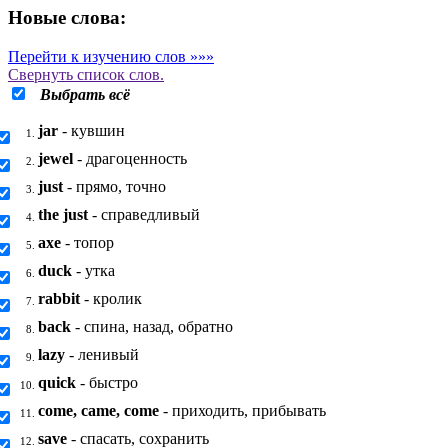
Новые слова:
Перейти к изучению слов »»»
Свернуть
список слов.
Выбрать всё
jar
- кувшин
1.
jewel
- драгоценность
2.
just
- прямо, точно
3.
the just
- справедливый
4.
axe
- топор
5.
duck
- утка
6.
rabbit
- кролик
7.
back
- спина, назад, обратно
8.
lazy
- ленивый
9.
quick
- быстро
10.
come, came, come
- приходить, прибывать
11.
save
- спасать, сохранить
12.